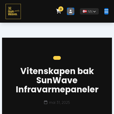
Skip
to
0
NN
content
Vitenskapen bak
SunWave
Infravarmepaneler
mai 31, 2025