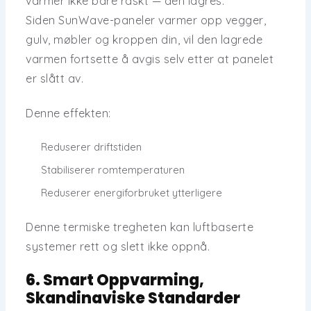
varmer ikke bare raskt — den lagres
.
Siden SunWave-paneler varmer opp
vegger,
gulv, møbler og kroppen din
, vil
den lagrede
varmen fortsette å avgis
selv etter at panelet
er slått av.
Denne effekten:
Reduserer driftstiden
Stabiliserer romtemperaturen
Reduserer energiforbruket ytterligere
Denne
termiske tregheten
kan luftbaserte
systemer rett og slett ikke oppnå.
6. Smart Oppvarming,
Skandinaviske Standarder