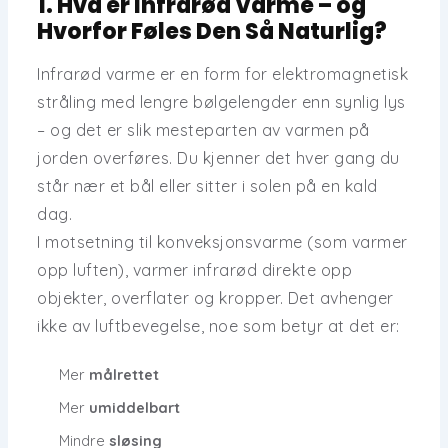
1. Hva er Infrarød Varme – og
Hvorfor Føles Den Så Naturlig?
Infrarød varme er en form for
elektromagnetisk
stråling
med lengre bølgelengder enn synlig lys
– og det er slik mesteparten av varmen på
jorden overføres. Du kjenner det hver gang du
står nær et bål eller sitter i solen på en kald
dag.
I motsetning til konveksjonsvarme (som varmer
opp luften),
varmer infrarød direkte opp
objekter, overflater og kropper
. Det avhenger
ikke av luftbevegelse, noe som betyr at det er:
Mer
målrettet
Mer
umiddelbart
Mindre
sløsing