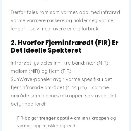
Derfor føles rom som varmes opp med infrarød
varme
varmere raskere
og
holder seg varme
lenger
– selv med lavere energiforbruk.
2. Hvorfor Fjerninfrarødt (FIR) Er
Det Ideelle Spekteret
Infrarødt lys deles inn i tre bånd:
nær (NIR),
mellom (MIR) og fjern (FIR)
.
SunWave-paneler avgir varme spesifikt i det
fjerninfrarøde området (4–14 µm)
– samme
område som menneskekroppen selv avgir. Det
betyr noe fordi:
FIR-bølger
trenger opptil 4 cm inn i kroppen
og
varmer opp muskler og ledd