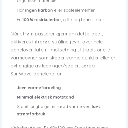
organiske materialer
Har
ingen karbon
eller spoleelementer
Er
100 % resirkulerbar
, giftfri og brannsikker
Når strøm passerer gjennom dette laget,
aktiveres
infrarød stråling jevnt
over hele
paneloverflaten. I motsetning til tradisjonelle
varmeovner som skaper varme punkter eller er
avhengige av ledninger/spoler, sørger
SunWave-panelene for:
Jevn varmefordeling
Minimal elektrisk motstand
Stabil, langbølget infrarød varme ved
lavt
strømforbruk