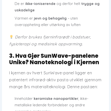
De er
ikke-ioniserende
og derfor helt
trygge og
uskadelige
Varmen er
jevn og behagelig
– uten
overoppheting eller uttørking av luften
Derfor brukes fjerninfrarødt i badstuer,
fysioterapi og medisinsk oppvarming.
3. Hva Gjør SunWave-panelene
Unike? Nanoteknologi i Kjernen
I kjernen av hvert SunWave-panel ligger en
patentert
infrarød-aktiv pasta
utviklet gjennom
mange års materialteknologi. Denne pastaen:
Inneholder
keramiske nanopartikler
, ikke-
metalliske ledende forbindelser og andre