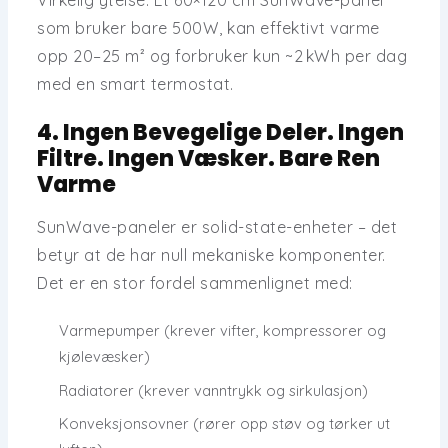
Virkelig ytelse:
Et 60×120 cm SunWave-panel
som bruker bare
500W
, kan effektivt varme
opp
20–25 m²
og forbruker kun
~2 kWh per dag
med en smart termostat.
4. Ingen Bevegelige Deler. Ingen
Filtre. Ingen Væsker. Bare Ren
Varme
SunWave-paneler er
solid-state-enheter
– det
betyr at de har
null mekaniske komponenter
.
Det er en stor fordel sammenlignet med:
Varmepumper (krever vifter, kompressorer og
kjølevæsker)
Radiatorer (krever vanntrykk og sirkulasjon)
Konveksjonsovner (rører opp støv og tørker ut