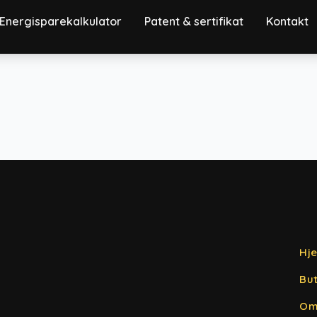
Energisparekalkulator
Patent & sertifikat
Kontakt
Hj
But
Om