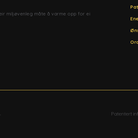
Pat
ir miljøvenleg måte å varme opp for ei
Ene
Øns
Or
.
Patentert in