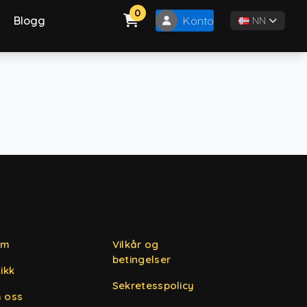
0
Blogg
Konto
NN
em
Vilkår og
betingelser
ikk
Sekretesspolicy
 oss