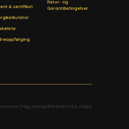
Retur- og
ent & sertifikat
Garantibetingelser
rgikalkulator
keliste
dreoppfølging
fravarme | Høy energieffektivitet | Null utslipp