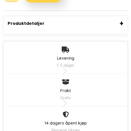
+
Produktdetaljer
Levering
1–5 dager
Varmer opp til
25 m²
med kun
500 W
Smart termostat holder en jevn temperatur dag og
natt
Frakt
Strålevarme varmer mennesker og overflater
direkte – ikke luft som forsvinner
Gratis
Sertifisert av
Fraunhofer, BSRIA og DEKRA
for høy
effektivitet og sikkerhet
14 dagers åpent kjøp
Pengene tilbake