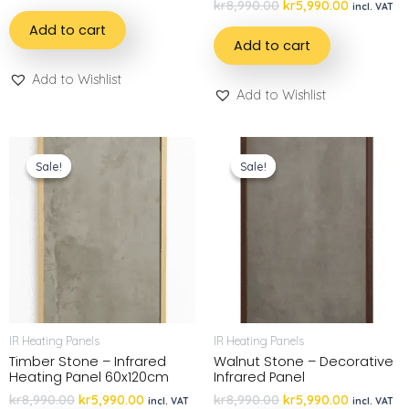
kr
8,990.00
kr
5,990.00
incl. VAT
Add to cart
Add to cart
Add to Wishlist
Add to Wishlist
Sale!
Sale!
Sale!
Sale!
IR Heating Panels
IR Heating Panels
Timber Stone – Infrared
Walnut Stone – Decorative
Heating Panel 60x120cm
Infrared Panel
kr
8,990.00
kr
5,990.00
kr
8,990.00
kr
5,990.00
incl. VAT
incl. VAT