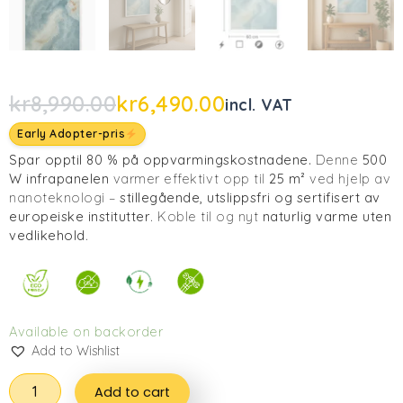
kr
8,990.00
kr
6,490.00
incl. VAT
Early Adopter-pris
Spar opptil 80 % på oppvarmingskostnadene.
Denne
500
W infrapanelen
varmer effektivt opp til
25 m²
ved hjelp av
nanoteknologi –
stillegående, utslippsfri og sertifisert av
europeiske institutter
. Koble til og nyt
naturlig varme uten
vedlikehold
.
Available on backorder
Add to Wishlist
Add to cart