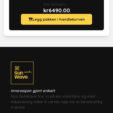
Total pakkepris
kr
6490.00
Legg pakken i handlekurven
Innovasjon gjort enkelt
Hos SunWave trur vi på ein smartare og meir
miljøvenleg måte å varme opp for ei berekraftig
framtid.