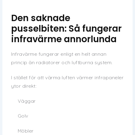
Den saknade
pusselbiten: Så fungerar
infravärme annorlunda
Infravärme fungerar enligt en helt annan
princip än radiatorer och luftburna system.
I stället för att värma luften värmer infrapaneler
ytor direkt:
Väggar
Golv
Möbler