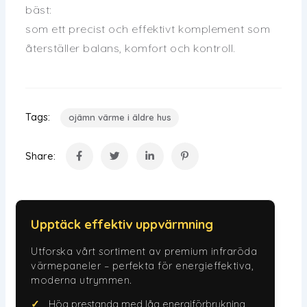
bäst:
som ett precist och effektivt komplement som
återställer balans, komfort och kontroll.
Tags:
ojämn värme i äldre hus
Share:
Upptäck effektiv uppvärmning
Utforska vårt sortiment av premium infraröda
värmepaneler – perfekta för energieffektiva,
moderna utrymmen.
Hög prestanda med låg energiförbrukning