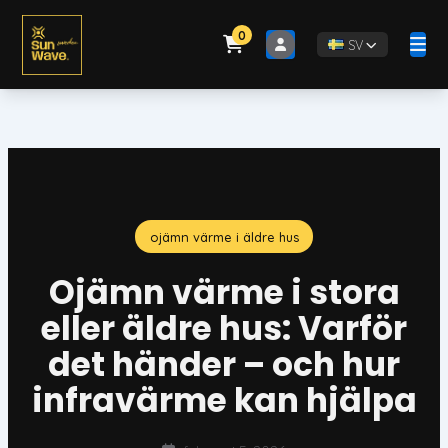
Hoppa
till
0
SV
innehåll
ojämn värme i äldre hus
Ojämn värme i stora
eller äldre hus: Varför
det händer – och hur
infravärme kan hjälpa