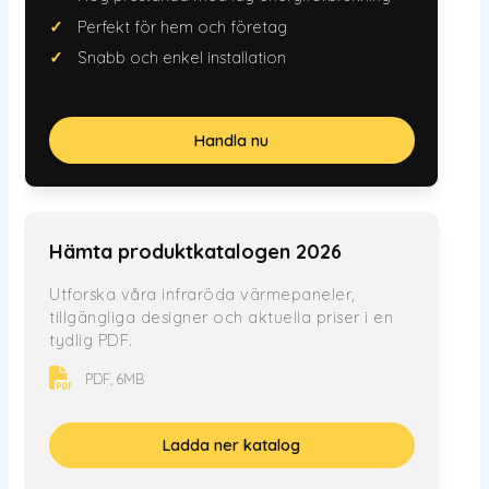
Perfekt för hem och företag
Snabb och enkel installation
Handla nu
Hämta produktkatalogen 2026
Utforska våra infraröda värmepaneler,
tillgängliga designer och aktuella priser i en
tydlig PDF.
PDF, 6MB
Ladda ner katalog